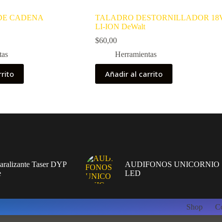
 DE CADENA
TALADRO DESTORNILLADOR 18
LI-ION DeWalt
$
60,00
tas
Herramientas
rrito
Añadir al carrito
Paralizante Taser DYP
AUDIFONOS UNICORNIO
e
LED
Shop
Co