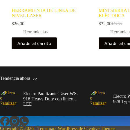
HERRAMIENTA DE LINEA DE
MINI SIERRA
NIVEL LASER
ELÉCTRICA
$
26,00
$
32,00
$
40,00
Herramientas
Herramien
Añadir al carrito
Añadir al ca
Tendencia ahora
Electro Paralizante Taser WS-
Electro 
916 Heavy Duty con linterna
928 Typ
LED
Copyright © 2026 - Tema para WordPress de
Creative Themes